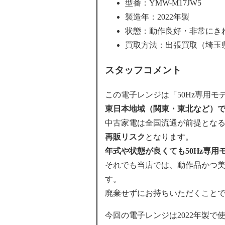
型番：YMW-M17JW5
製造年：2022年製
状態：動作良好・非常にき
買取方法：出張買取（埼玉
スタッフコメント
この電子レンジは「50Hz専用
東日本地域（関東・東北など）
中古家電は全国流通が前提とな
再販リスク
となります。
年式や状態が良くても50Hz専
それでも当店では、動作品かつ
す。
廃棄せずにお持ちいただくこと
今回の電子レンジは2022年製