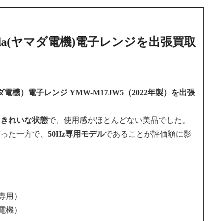
da(ヤマダ電機)電子レンジを出張買取
マダ電機）電子レンジ
YMW-M17JW5（2022年製）を出張
にきれいな状態
で、使用感がほとんどない美品でした。
だった一方で、
50Hz専用モデル
であることが評価額に影
z専用）
ダ電機）