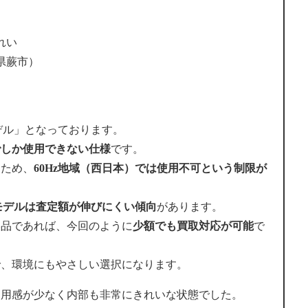
れい
県蕨市）
モデル」となっております。
でしか使用できない仕様
です。
るため、
60Hz地域（西日本）では使用不可という制限が
用モデルは査定額が伸びにくい傾向
があります。
美品であれば、今回のように
少額でも買取対応が可能
で
で、環境にもやさしい選択になります。
で使用感が少なく内部も非常にきれいな状態でした。