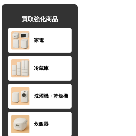
買取強化商品
家電
冷蔵庫
洗濯機・乾燥機
炊飯器