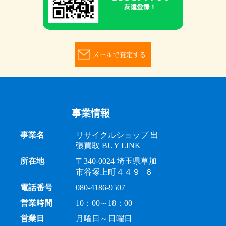
事業情報
事業名
リサイクルショップ 出
張買取 BUY LINK
所在地
〒340-0024 埼玉県草加
市谷塚上町４４９−６
電話番号
080-4186-9507
営業時間
10：00～18：00
営業日
月曜日～日曜日