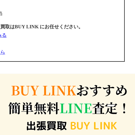
当
取はBUY LINK にお任せください。
みる
ちら