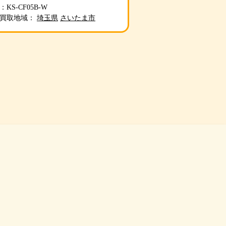
KS-CF05B-W
型番：
張買取地域：
埼玉県
さいたま市
出張買取地域：
東京都