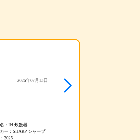
炊飯器
#電子レンジ
2026年07月13日
2026年07
名：IH 炊飯器
商品名：
カー：SHARP シャープ
メーカー：
：2025
年式：