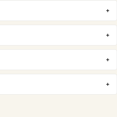
＋
＋
＋
＋