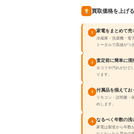
買取価格を上げ
家電をまとめて売
1
冷蔵庫・洗濯機・電
トータルで高値がつ
査定前に簡単に清
2
ホコリや汚れがひど
ります。
付属品を揃えてお
3
リモコン・説明書・
めします。
なるべく年数の浅
4
家電は製造から年数
なくなったら早めの